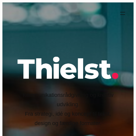
Spring
til
indhold
Kommunikationsrådgivning og kreativ
udvikling.
Fra strategi, idé og koncept til tekst,
design og færdige formater.