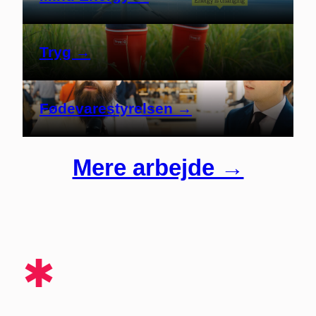
Tryg →
Fødevarestyrelsen
→
Mere arbejde →
✱